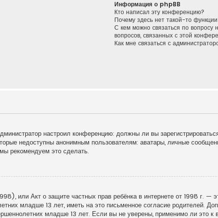
Информация о phpBB
Кто написал эту конференцию?
Почему здесь нет такой-то функции
С кем можно связаться по вопросу 
вопросов, связанных с этой конфер
Как мне связаться с администрато
к администратор настроил конференцию: должны ли вы зарегистрироватьс
торые недоступны анонимным пользователям: аватары, личные сообщения
у мы рекомендуем это сделать.
998), или Акт о защите частных прав ребёнка в интернете от 1998 г. — 
тних младше 13 лет, иметь на это письменное согласие родителей. Доп
шеннолетних младше 13 лет. Если вы не уверены, применимо ли это к в