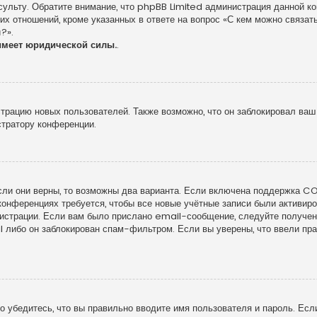
сульту. Обратите внимание, что phpBB Limited администрация данной к
х отношений, кроме указанных в ответе на вопрос «С кем можно связать
?».
имеет юридической силы.
.
рацию новых пользователей. Также возможно, что он заблокировал ваш 
стратору конференции.
сли они верны, то возможны два варианта. Если включена поддержка COP
конференциях требуется, чтобы все новые учётные записи были активи
гистрации. Если вам было прислано email-сообщение, следуйте получе
l либо он заблокирован спам-фильтром. Если вы уверены, что ввели пра
 убедитесь, что вы правильно вводите имя пользователя и пароль. Есл