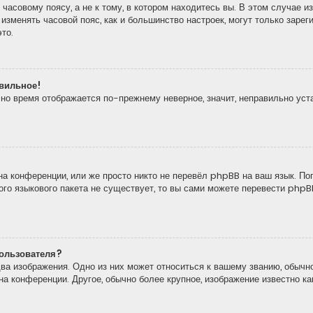
часовому поясу, а не к тому, в котором находитесь вы. В этом случае из
то изменять часовой пояс, как и большинство настроек, могут только зар
то.
авильное!
, но время отображается по-прежнему неверное, значит, неправильно ус
а конференции, или же просто никто не перевёл phpBB на ваш язык. По
кого языкового пакета не существует, то вы сами можете перевести ph
ользователя?
ва изображения. Одно из них может относиться к вашему званию, обычно
 на конференции. Другое, обычно более крупное, изображение известно к