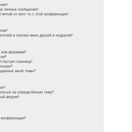
ения!
ые личные сообщения!
 email от кого-то с этой конференции!
угов?
ателей в списках моих друзей и недругов?
у или форумам?
тов?
л пустую страницу!
ренции?
озданные мной темы?
ок?
исаться на определённую тему?
ный форум?
й конференции?