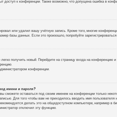
рыт доступ к конференции. Также возможно, что допущена ошибка в кон
!
ировал или удалил вашу учётную запись. Кроме того, многие конференц
мер базы данных. Если это произошло, попробуйте зарегистрироваться 
о легко получить новый. Перейдите на страницу входа на конференцию 
еренцию.
 администратором конференции.
вод имени и пароля?
, вы сможете оставаться под своим именем на конференции только некото
записью. Для того чтобы вам не приходилось вводить имя пользователя
екомендуется делать это на общедоступном компьютере, например в библ
дминистратор отключил эту функцию.