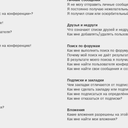
Я не могу отправить личные сообщ
Я постоянно получаю нежелательн
ас на конференции»?
Я получил спам или оскорбительный
е!
Друзья и недруги
Что означают списки друзей и недр
вателя?
Как мне добавлять/удалять пользов
ти на конференцию!
Поиск по форумам
Как мне выполнить поиск по форум
Почему мой поиск не даёт результа
В результате моего поиска я получи
Как мне найти пользователя конфе
Как мне найти свои сообщения и с
Подписки и закладки
Чем закладки отличаются от подпис
Как мне сделать закладку или подп
Как мне подписаться на определён
Как мне отказаться от подписки?
ия?
Вложения
Какие вложения разрешены на это
Как мне найти мои вложения?