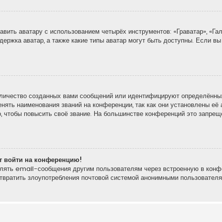
вить аватару с использованием четырёх инструментов: «Граватар», «Гал
держка аватар, а также какие типы аватар могут быть доступны. Если вы
личество созданных вами сообщений или идентифицируют определённых
ять наименования званий на конференции, так как они установлены её 
 чтобы повысить своё звание. На большинстве конференций это запреще
ют войти на конференцию!
влять email-сообщения другим пользователям через встроенную в конф
отвратить злоупотребления почтовой системой анонимными пользователя