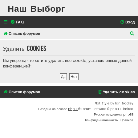
Наш Выборг
FAQ
Вход
П
Список форумов
о
Удалить cookies
и
с
Вы уверены, что хотите удалить все cookie, установленные данной
к
конференцией?
Список форумов
Удалить cookies
Flat Style by
Ian Bradley
Создано на основе
phpBB
® Forum Software © phpBB Limited
Русская поддержка phpBB
Конфиденциальность
|
Правила