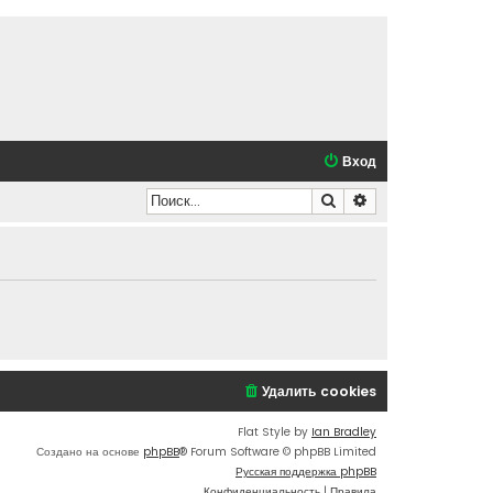
Вход
Поиск
Расширенный по
Удалить cookies
Flat Style by
Ian Bradley
Создано на основе
phpBB
® Forum Software © phpBB Limited
Русская поддержка phpBB
Конфиденциальность
|
Правила