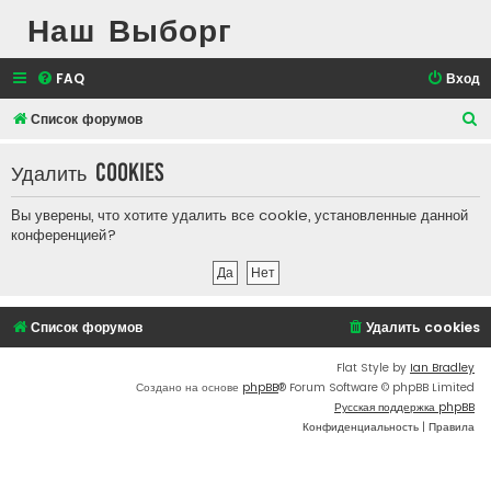
Наш Выборг
FAQ
Вход
П
Список форумов
о
Удалить cookies
и
с
Вы уверены, что хотите удалить все cookie, установленные данной
к
конференцией?
Список форумов
Удалить cookies
Flat Style by
Ian Bradley
Создано на основе
phpBB
® Forum Software © phpBB Limited
Русская поддержка phpBB
Конфиденциальность
|
Правила