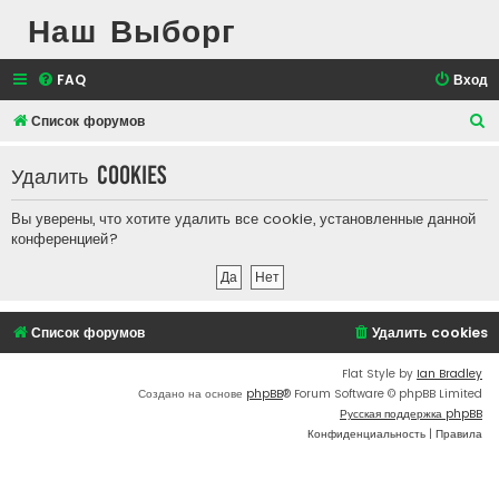
Наш Выборг
FAQ
Вход
П
Список форумов
о
Удалить cookies
и
с
Вы уверены, что хотите удалить все cookie, установленные данной
к
конференцией?
Список форумов
Удалить cookies
Flat Style by
Ian Bradley
Создано на основе
phpBB
® Forum Software © phpBB Limited
Русская поддержка phpBB
Конфиденциальность
|
Правила