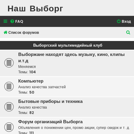
Наш Выборг
FAQ
Вход
П
Список форумов
о
Выборгский мультимедийный клуб
и
Выборжане находят здесь музыку, кино, клипы
с
и.т.д
к
Меняемся
Темы:
104
Компьютер
Анализ качества запчастей
Темы:
50
Бытовые приборы и техника
Анализ качества
Темы:
82
Форум организаций Выборга
Объявления о понижении цен, промо акции, супер скидок и т. д.
Темы:
111