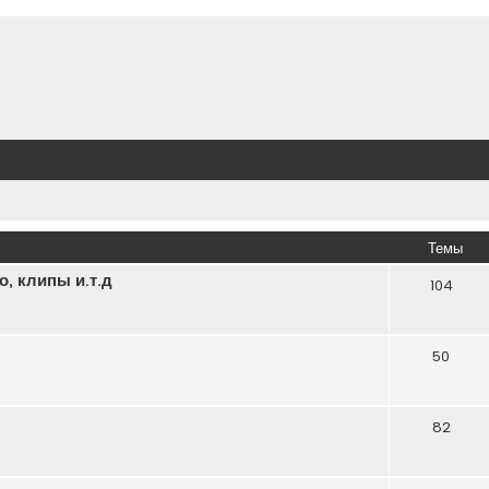
Темы
, клипы и.т.д
104
50
82