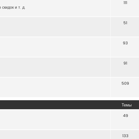
111
скидок и т. д.
51
93
91
509
Темы
49
133