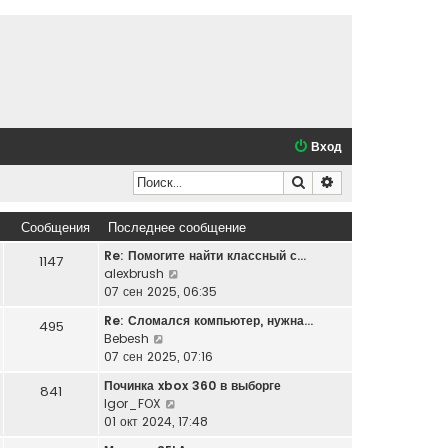
Вход
Поиск
Расширенный по
Сообщения
Последнее сообщение
Re: Помогите найти классный с…
1147
П
alexbrush
е
07 сен 2025, 06:35
р
Re: Сломался компьютер, нужна…
495
е
П
Bebesh
й
е
07 сен 2025, 07:16
т
р
и
Починка xbox 360 в выборге
841
е
к
П
Igor_FOX
й
п
е
01 окт 2024, 17:48
т
о
р
и