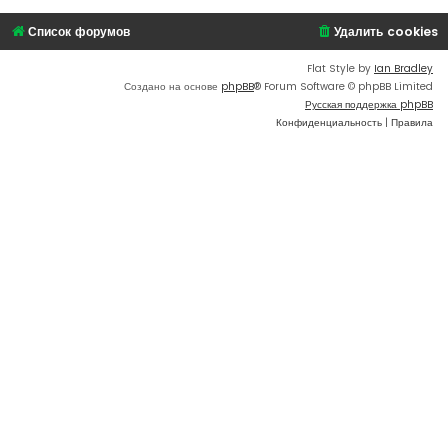
Список форумов
Удалить cookies
Flat Style by
Ian Bradley
Создано на основе
phpBB
® Forum Software © phpBB Limited
Русская поддержка phpBB
Конфиденциальность
|
Правила