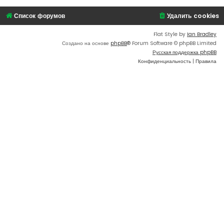
Список форумов
Удалить cookies
Flat Style by
Ian Bradley
Создано на основе
phpBB
® Forum Software © phpBB Limited
Русская поддержка phpBB
Конфиденциальность
|
Правила