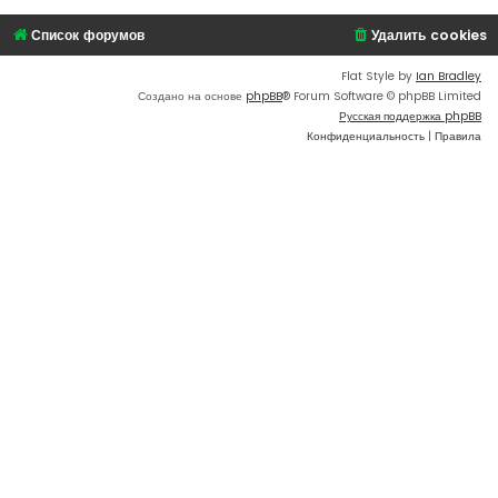
Список форумов
Удалить cookies
Flat Style by
Ian Bradley
Создано на основе
phpBB
® Forum Software © phpBB Limited
Русская поддержка phpBB
Конфиденциальность
|
Правила