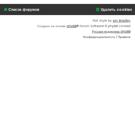
Список форумов
Удалить cookies
Flat Style by
Ian Bradley
Создано на основе
phpBB
® Forum Software © phpBB Limited
Русская поддержка phpBB
Конфиденциальность
|
Правила