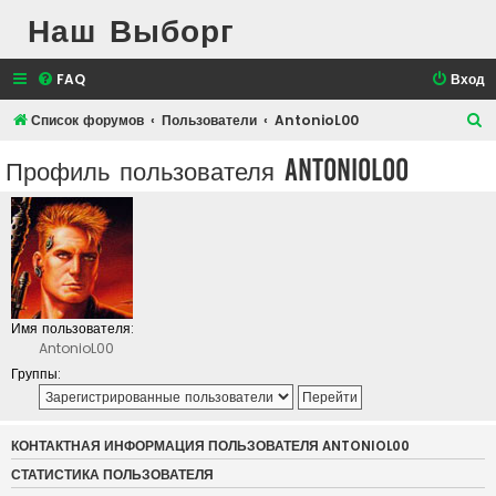
Наш Выборг
FAQ
Вход
П
Список форумов
Пользователи
AntonioL00
о
Профиль пользователя AntonioL00
и
с
к
Имя пользователя:
AntonioL00
Группы:
КОНТАКТНАЯ ИНФОРМАЦИЯ ПОЛЬЗОВАТЕЛЯ ANTONIOL00
СТАТИСТИКА ПОЛЬЗОВАТЕЛЯ