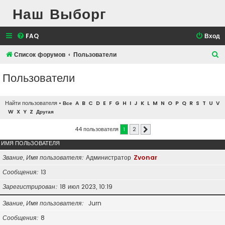
Наш Выборг
FAQ
Вход
П
Список форумов
Пользователи
о
Пользователи
и
с
Найти пользователя
•
Все
A
B
C
D
E
F
G
H
I
J
K
L
M
N
O
P
Q
R
S
T
U
V
к
W
X
Y
Z
Другая
44 пользователя
1
2
След.
ИМЯ ПОЛЬЗОВАТЕЛЯ
Звание, Имя пользователя
Администратор
Zvonar
Сообщения
13
Зарегистрирован
18 июл 2023, 10:19
Звание, Имя пользователя
Jurn
Сообщения
8