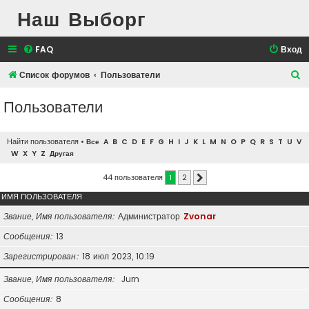
Наш Выборг
FAQ
Вход
П
Список форумов
Пользователи
о
Пользователи
и
с
Найти пользователя
•
Все
A
B
C
D
E
F
G
H
I
J
K
L
M
N
O
P
Q
R
S
T
U
V
к
W
X
Y
Z
Другая
44 пользователя
1
2
След.
ИМЯ ПОЛЬЗОВАТЕЛЯ
Звание, Имя пользователя
Администратор
Zvonar
Сообщения
13
Зарегистрирован
18 июл 2023, 10:19
Звание, Имя пользователя
Jurn
Сообщения
8