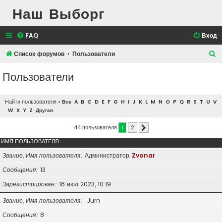
Наш Выборг
FAQ
Вход
П
Список форумов
Пользователи
о
Пользователи
и
с
Найти пользователя
•
Все
A
B
C
D
E
F
G
H
I
J
K
L
M
N
O
P
Q
R
S
T
U
V
к
W
X
Y
Z
Другая
44 пользователя
1
2
След.
ИМЯ ПОЛЬЗОВАТЕЛЯ
Звание, Имя пользователя
Администратор
Zvonar
Сообщения
13
Зарегистрирован
18 июл 2023, 10:19
Звание, Имя пользователя
Jurn
Сообщения
8