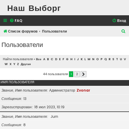
Наш Выборг
FAQ
Вход
П
Список форумов
Пользователи
о
Пользователи
и
с
Найти пользователя
•
Все
A
B
C
D
E
F
G
H
I
J
K
L
M
N
O
P
Q
R
S
T
U
V
к
W
X
Y
Z
Другая
44 пользователя
1
2
След.
ИМЯ ПОЛЬЗОВАТЕЛЯ
Звание, Имя пользователя
Администратор
Zvonar
Сообщения
13
Зарегистрирован
18 июл 2023, 10:19
Звание, Имя пользователя
Jurn
Сообщения
8