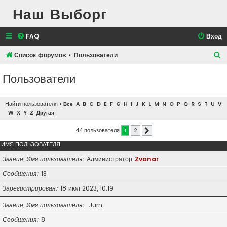
Наш Выборг
FAQ
Вход
П
Список форумов
Пользователи
о
Пользователи
и
с
Найти пользователя
•
Все
A
B
C
D
E
F
G
H
I
J
K
L
M
N
O
P
Q
R
S
T
U
V
к
W
X
Y
Z
Другая
44 пользователя
1
2
След.
ИМЯ ПОЛЬЗОВАТЕЛЯ
Звание, Имя пользователя
Администратор
Zvonar
Сообщения
13
Зарегистрирован
18 июл 2023, 10:19
Звание, Имя пользователя
Jurn
Сообщения
8