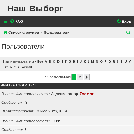
Наш Выборг
FAQ
Вход
П
Список форумов
Пользователи
о
Пользователи
и
с
Найти пользователя
•
Все
A
B
C
D
E
F
G
H
I
J
K
L
M
N
O
P
Q
R
S
T
U
V
к
W
X
Y
Z
Другая
44 пользователя
1
2
След.
ИМЯ ПОЛЬЗОВАТЕЛЯ
Звание, Имя пользователя
Администратор
Zvonar
Сообщения
13
Зарегистрирован
18 июл 2023, 10:19
Звание, Имя пользователя
Jurn
Сообщения
8