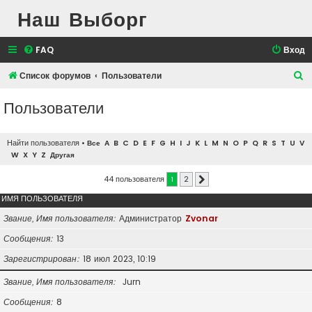
Наш Выборг
FAQ
Вход
П
Список форумов
Пользователи
о
Пользователи
и
с
Найти пользователя
•
Все
A
B
C
D
E
F
G
H
I
J
K
L
M
N
O
P
Q
R
S
T
U
V
к
W
X
Y
Z
Другая
44 пользователя
1
2
След.
ИМЯ ПОЛЬЗОВАТЕЛЯ
Звание, Имя пользователя
Администратор
Zvonar
Сообщения
13
Зарегистрирован
18 июл 2023, 10:19
Звание, Имя пользователя
Jurn
Сообщения
8