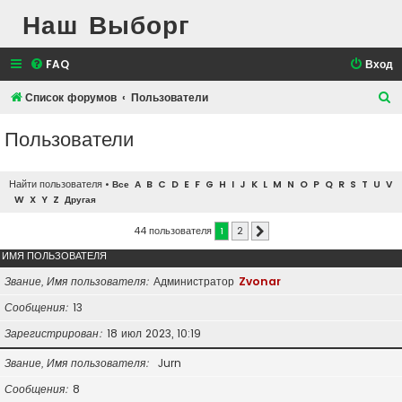
Наш Выборг
FAQ
Вход
П
Список форумов
Пользователи
о
Пользователи
и
с
Найти пользователя
•
Все
A
B
C
D
E
F
G
H
I
J
K
L
M
N
O
P
Q
R
S
T
U
V
к
W
X
Y
Z
Другая
44 пользователя
1
2
След.
ИМЯ ПОЛЬЗОВАТЕЛЯ
Звание, Имя пользователя
Администратор
Zvonar
Сообщения
13
Зарегистрирован
18 июл 2023, 10:19
Звание, Имя пользователя
Jurn
Сообщения
8