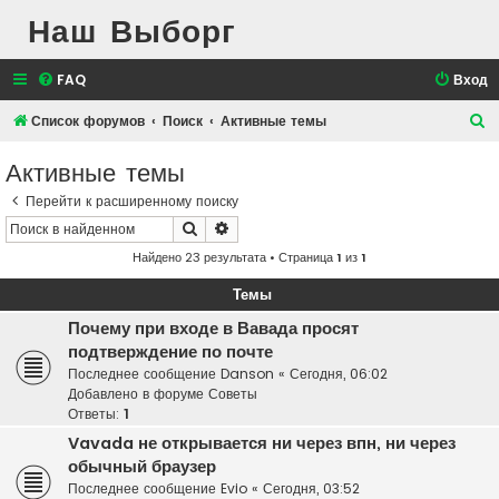
Наш Выборг
FAQ
Вход
П
Список форумов
Поиск
Активные темы
о
Активные темы
и
Перейти к расширенному поиску
с
Поиск
Расширенный поиск
к
Найдено 23 результата • Страница
1
из
1
Темы
Почему при входе в Вавада просят
подтверждение по почте
Последнее сообщение
Danson
«
Сегодня, 06:02
Добавлено в форуме
Советы
Ответы:
1
Vavada не открывается ни через впн, ни через
обычный браузер
Последнее сообщение
Evio
«
Сегодня, 03:52