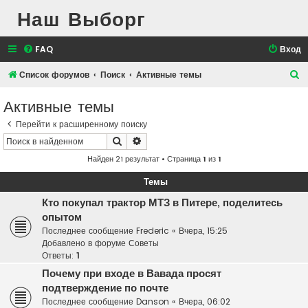
Наш Выборг
FAQ
Вход
П
Список форумов
Поиск
Активные темы
о
Активные темы
и
Перейти к расширенному поиску
с
Поиск
Расширенный поиск
к
Найден 21 результат • Страница
1
из
1
Темы
Кто покупал трактор МТЗ в Питере, поделитесь
опытом
Последнее сообщение
Frederic
«
Вчера, 15:25
Добавлено в форуме
Советы
Ответы:
1
Почему при входе в Вавада просят
подтверждение по почте
Последнее сообщение
Danson
«
Вчера, 06:02