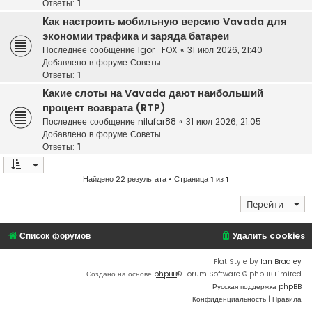
Ответы:
1
Как настроить мобильную версию Vavada для
экономии трафика и заряда батареи
Последнее сообщение
Igor_FOX
«
31 июл 2026, 21:40
Добавлено в форуме
Советы
Ответы:
1
Какие слоты на Vavada дают наибольший
процент возврата (RTP)
Последнее сообщение
nilufar88
«
31 июл 2026, 21:05
Добавлено в форуме
Советы
Ответы:
1
Найдено 22 результата • Страница
1
из
1
Перейти
Список форумов
Удалить cookies
Flat Style by
Ian Bradley
Создано на основе
phpBB
® Forum Software © phpBB Limited
Русская поддержка phpBB
Конфиденциальность
|
Правила