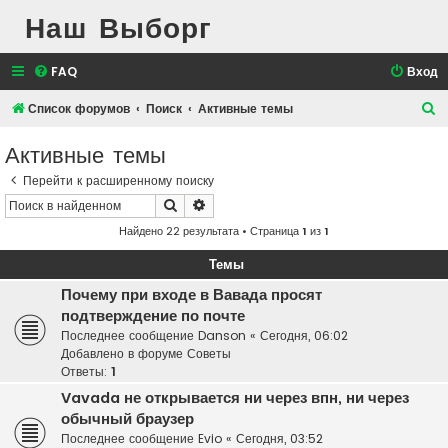
Наш Выборг
FAQ
Вход
П
Список форумов
Поиск
Активные темы
о
Активные темы
и
Перейти к расширенному поиску
с
Поиск
Расширенный поиск
к
Найдено 22 результата • Страница
1
из
1
Темы
Почему при входе в Вавада просят
подтверждение по почте
Последнее сообщение
Danson
«
Сегодня, 06:02
Добавлено в форуме
Советы
Ответы:
1
Vavada не открывается ни через впн, ни через
обычный браузер
Последнее сообщение
Evio
«
Сегодня, 03:52