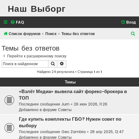
Наш Выборг
FAQ
Вход
П
Список форумов
Поиск
Темы без ответов
о
Темы без ответов
и
Перейти к расширенному поиску
с
Поиск
Расширенный поиск
к
Найдено 24 результата • Страница
1
из
1
Темы
«Взлёт Медиа» вывела сайт форекс-брокера в
ТОП
Последнее сообщение
Jurn
«
26 июн 2026, 11:26
Добавлено в форуме
Советы
Где купить комплекты ГБО? Нужен совет по
выбору
Последнее сообщение
Geo Zambia
«
28 апр 2025, 12:47
Добавлено в форуме
Советы