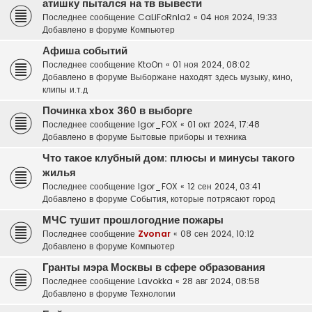
атишку пытался на тв вывести
Последнее сообщение
CaLiFoRnIa2
«
04 ноя 2024, 19:33
Добавлено в форуме
Компьютер
Афиша событий
Последнее сообщение
KtoOn
«
01 ноя 2024, 08:02
Добавлено в форуме
Выборжане находят здесь музыку, кино,
клипы и.т.д
Починка xbox 360 в выборге
Последнее сообщение
Igor_FOX
«
01 окт 2024, 17:48
Добавлено в форуме
Бытовые приборы и техника
Что такое клубный дом: плюсы и минусы такого
жилья
Последнее сообщение
Igor_FOX
«
12 сен 2024, 03:41
Добавлено в форуме
События, которые потрясают город
МЧС тушит прошлогодние пожары
Последнее сообщение
Zvonar
«
08 сен 2024, 10:12
Добавлено в форуме
Компьютер
Гранты мэра Москвы в сфере образования
Последнее сообщение
Lavokka
«
28 авг 2024, 08:58
Добавлено в форуме
Технологии