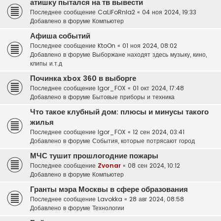
атишку пытался на тв вывести
Последнее сообщение
CaLiFoRnIa2
«
04 ноя 2024, 19:33
Добавлено в форуме
Компьютер
Афиша событий
Последнее сообщение
KtoOn
«
01 ноя 2024, 08:02
Добавлено в форуме
Выборжане находят здесь музыку, кино,
клипы и.т.д
Починка xbox 360 в выборге
Последнее сообщение
Igor_FOX
«
01 окт 2024, 17:48
Добавлено в форуме
Бытовые приборы и техника
Что такое клубный дом: плюсы и минусы такого
жилья
Последнее сообщение
Igor_FOX
«
12 сен 2024, 03:41
Добавлено в форуме
События, которые потрясают город
МЧС тушит прошлогодние пожары
Последнее сообщение
Zvonar
«
08 сен 2024, 10:12
Добавлено в форуме
Компьютер
Гранты мэра Москвы в сфере образования
Последнее сообщение
Lavokka
«
28 авг 2024, 08:58
Добавлено в форуме
Технологии