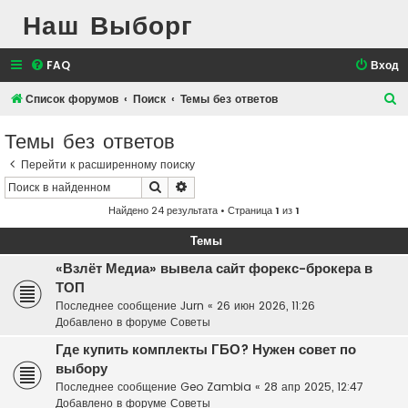
Наш Выборг
FAQ
Вход
П
Список форумов
Поиск
Темы без ответов
о
Темы без ответов
и
Перейти к расширенному поиску
с
Поиск
Расширенный поиск
к
Найдено 24 результата • Страница
1
из
1
Темы
«Взлёт Медиа» вывела сайт форекс-брокера в
ТОП
Последнее сообщение
Jurn
«
26 июн 2026, 11:26
Добавлено в форуме
Советы
Где купить комплекты ГБО? Нужен совет по
выбору
Последнее сообщение
Geo Zambia
«
28 апр 2025, 12:47
Добавлено в форуме
Советы