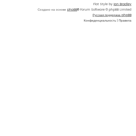
Flat Style by
Ian Bradley
Создано на основе
phpBB
® Forum Software © phpBB Limited
Русская поддержка phpBB
Конфиденциальность
|
Правила