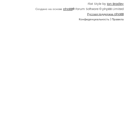
Flat Style by
Ian Bradley
Создано на основе
phpBB
® Forum Software © phpBB Limited
Русская поддержка phpBB
Конфиденциальность
|
Правила