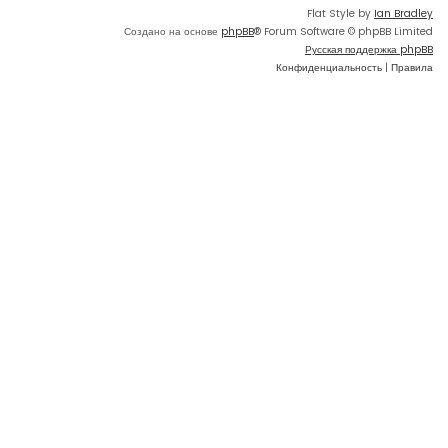
Flat Style by
Ian Bradley
Создано на основе
phpBB
® Forum Software © phpBB Limited
Русская поддержка phpBB
Конфиденциальность
|
Правила