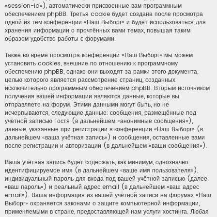
«session-id»), автоматически присвоенные вам программным
обеспечением phpBB. Третья cookie будет создана после просмотра
одной из тем конференции «Наш Выборг» и будет использоваться для
хранения информации о прочтённых вами темах, повышая таким
образом удобство работы с форумами.
Также во время просмотра конференции «Наш Выборг» мы можем
установить cookies, внешние по отношению к программному
обеспечению phpBB, однако они выходят за рамки этого документа,
целью которого является рассмотрение страниц, созданных
исключительно программным обеспечением phpBB. Вторым источником
получения вашей информации являются данные, которые вы
отправляете на форум. Этими данными могут быть, но не
исчерпываются, следующие данные: сообщения, размещённые под
учётной записью Гостя (в дальнейшем «анонимные сообщения»),
данные, указанные при регистрации в конференции «Наш Выборг» (в
дальнейшем «ваша учётная запись») и сообщения, оставленные вами
после регистрации и авторизации (в дальнейшем «ваши сообщения»).
Ваша учётная запись будет содержать, как минимум, однозначно
идентифицируемое имя (в дальнейшем «ваше имя пользователя»),
индивидуальный пароль для входа под вашей учётной записью (далее
«ваш пароль») и реальный адрес email (в дальнейшем «ваш адрес
email»). Ваша информация из вашей учётной записи на форумах «Наш
Выборг» охраняется законами о защите компьютерной информации,
применяемыми в стране, предоставляющей нам услуги хостинга. Любая