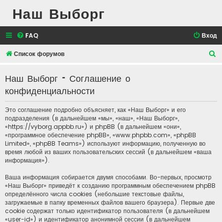
Наш Выборг
FAQ
Вход
П
Список форумов
о
Наш Выборг - Соглашение о
и
конфиденциальности
с
к
Это соглашение подробно объясняет, как «Наш Выборг» и его
подразделения (в дальнейшем «мы», «наш», «Наш Выборг»,
«https://vyborg.appbb.ru») и phpBB (в дальнейшем «они»,
«программное обеспечение phpBB», «www.phpbb.com», «phpBB
Limited», «phpBB Teams») используют информацию, полученную во
время любой из ваших пользовательских сессий (в дальнейшем «ваша
информация»).
Ваша информация собирается двумя способами. Во-первых, просмотр
«Наш Выборг» приведёт к созданию программным обеспечением phpBB
определённого числа cookies (небольшие текстовые файлы,
загружаемые в папку временных файлов вашего браузера). Первые две
cookie содержат только идентификатор пользователя (в дальнейшем
«user-id») и идентификатор анонимной сессии (в дальнейшем