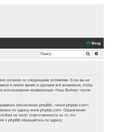
Вход
Поиск
Расширенный по
воё согласие со следующими условиями. Если вы не
авила в любое время и сделаем всё возможное, чтобы
 как использование конференции «Наш Выборг» после
ограммное обеспечение phpBB», «www.phpbb.com»,
о можно по адресу
www.phpbb.com
. Ограничения
mited не несёт ответственности за то, что
ией о phpBB обращайтесь по адресу