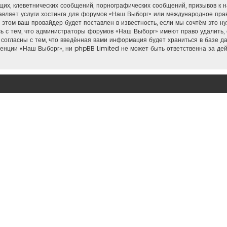
их, клеветнических сообщений, порнографических сообщений, призывов к н
тавляет услуги хостинга для форумов «Наш Выборг» или международное пра
этом ваш провайдер будет поставлен в известность, если мы сочтём это н
ь с тем, что администраторы форумов «Наш Выборг» имеют право удалить, 
 согласны с тем, что введённая вами информация будет храниться в базе д
нции «Наш Выборг», ни phpBB Limited не может быть ответственна за дейс