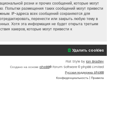
ациональной розни и прочих сообщений, которые могут
во. Попытки размещения таких сообщений могут привести
ужным. IP-адреса всех сообщений сохраняются для
отредактировать, перенести или закрыть любую тему в
анных. Хотя эта информация не будет открыта третьим
твия хакеров, которые могут привести к
Удалить cookies
Flat Style by
Ian Bradley
Создано на основе
phpBB
® Forum Software © phpBB Limited
Русская поддержка phpBB
Конфиденциальность
|
Правила