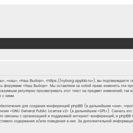
, «наш», «Наш Выборг», «https://vyborg.appbb.ru»), вы подтверждаете с
тесь форумами «Наш Выборг». Мы оставляем за собой право изменять эти пр
 разумным регулярно просматривать этот текст на предмет изменений, так
 с ними.
обеспечения для создания конференций phpBB (в дальнейшем «они», «пр
ензии «
GNU General Public License v2
» (в дальнейшем «GPL»). Скачать ег
о связаны с организацией и поддержкой интернет-конференций, и phpBB Li
стимого содержания и/или поведения в них. За дополнительной информац