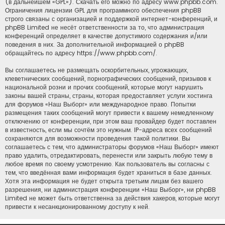
(в дальнейшем «GPL»). Скачать его можно по адресу
www.phpbb.com
.
Ограничения лицензии GPL для программного обеспечения phpBB
строго связаны с организацией и поддержкой интернет-конференций, и
phpBB Limited не несёт ответственности за то, что администрация
конференций определяет в качестве допустимого содержания и/или
поведения в них. За дополнительной информацией о phpBB
обращайтесь по адресу
https://www.phpbb.com/
.
Вы соглашаетесь не размещать оскорбительных, угрожающих,
клеветнических сообщений, порнографических сообщений, призывов к
национальной розни и прочих сообщений, которые могут нарушить
законы вашей страны, страны, которая предоставляет услуги хостинга
для форумов «Наш Выборг» или международное право. Попытки
размещения таких сообщений могут привести к вашему немедленному
отключению от конференции, при этом ваш провайдер будет поставлен
в известность, если мы сочтём это нужным. IP-адреса всех сообщений
сохраняются для возможности проведения такой политики. Вы
соглашаетесь с тем, что администраторы форумов «Наш Выборг» имеют
право удалить, отредактировать, перенести или закрыть любую тему в
любое время по своему усмотрению. Как пользователь вы согласны с
тем, что введённая вами информация будет храниться в базе данных.
Хотя эта информация не будет открыта третьим лицам без вашего
разрешения, ни администрация конференции «Наш Выборг», ни phpBB
Limited не может быть ответственна за действия хакеров, которые могут
привести к несанкционированному доступу к ней.