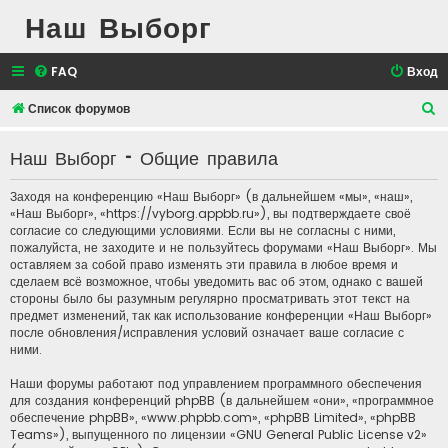
Наш Выборг
FAQ
Вход
П
Список форумов
о
Наш Выборг - Общие правила
и
с
Заходя на конференцию «Наш Выборг» (в дальнейшем «мы», «наш»,
к
«Наш Выборг», «https://vyborg.appbb.ru»), вы подтверждаете своё
согласие со следующими условиями. Если вы не согласны с ними,
пожалуйста, не заходите и не пользуйтесь форумами «Наш Выборг». Мы
оставляем за собой право изменять эти правила в любое время и
сделаем всё возможное, чтобы уведомить вас об этом, однако с вашей
стороны было бы разумным регулярно просматривать этот текст на
предмет изменений, так как использование конференции «Наш Выборг»
после обновления/исправления условий означает ваше согласие с
ними.
Наши форумы работают под управлением программного обеспечения
для создания конференций phpBB (в дальнейшем «они», «программное
обеспечение phpBB», «www.phpbb.com», «phpBB Limited», «phpBB
Teams»), выпущенного по лицензии «
GNU General Public License v2
»