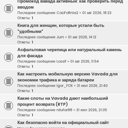
Промокод вавада активный: как проверить перед
вводом
Последнее сообщение
CaLiFoRnIa2
«
01 авг 2026, 18:23
Ответы:
1
Книга для женщин, которые устали быть
"удобными"
Последнее сообщение
Jurn
«
01 авг 2026, 14:12
Ответы:
1
Асфальтовая черепица или натуральный камень
для фасада
Последнее сообщение
Lossif
«
01 авг 2026, 11:54
Ответы:
1
Как настроить мобильную версию Vavada для
экономии трафика и заряда батареи
Последнее сообщение
Igor_FOX
«
31 июл 2026, 21:40
Ответы:
1
Какие слоты на Vavada дают наибольший
процент возврата (RTP)
Последнее сообщение
nilufar88
«
31 июл 2026, 21:05
Ответы:
1
Как безопасно войти на официальный сайт