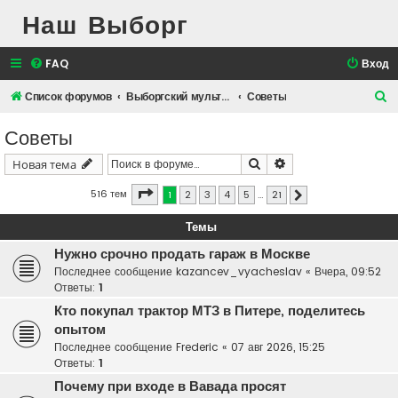
Наш Выборг
FAQ
Вход
П
Список форумов
Выборгский мультимедийный клуб
Советы
о
Советы
и
Поиск
Расширенный поис
Новая тема
с
к
Страница
1
из
21
516 тем
1
2
3
4
5
…
21
След.
Темы
Нужно срочно продать гараж в Москве
Последнее сообщение
kazancev_vyacheslav
«
Вчера, 09:52
Ответы:
1
Кто покупал трактор МТЗ в Питере, поделитесь
опытом
Последнее сообщение
Frederic
«
07 авг 2026, 15:25
Ответы:
1
Почему при входе в Вавада просят