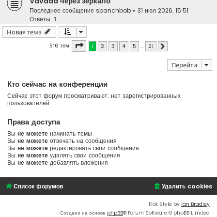
Vavada через зеркало
Последнее сообщение
spanchbob
«
31 июл 2026, 15:51
Ответы:
1
Новая тема
Страница
1
из
21
516 тем
1
2
3
4
5
…
21
След.
Перейти
Кто сейчас на конференции
Сейчас этот форум просматривают: нет зарегистрированных
пользователей
Права доступа
Вы
не можете
начинать темы
Вы
не можете
отвечать на сообщения
Вы
не можете
редактировать свои сообщения
Вы
не можете
удалять свои сообщения
Вы
не можете
добавлять вложения
Список форумов
Удалить cookies
Flat Style by
Ian Bradley
Создано на основе
phpBB
® Forum Software © phpBB Limited