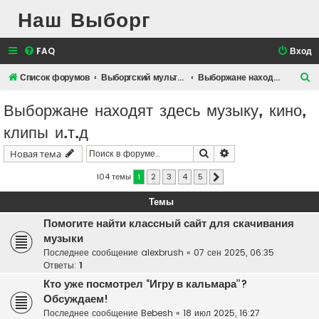
Наш Выборг
FAQ
Вход
П
Список форумов
Выборгский мультимедийный клуб
Выборжане находят здесь музыку, кино, клипы и.т.д
о
Выборжане находят здесь музыку, кино,
и
клипы и.т.д
с
к
Поиск
Расширенный поис
Новая тема
104 темы
1
2
3
4
5
След.
Темы
Помогите найти классный сайт для скачивания
музыки
Последнее сообщение
alexbrush
«
07 сен 2025, 06:35
Ответы:
1
Кто уже посмотрел “Игру в кальмара”?
Обсуждаем!
Последнее сообщение
Bebesh
«
18 июл 2025, 16:27