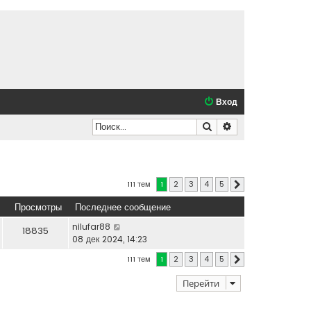
Вход
Поиск
Расширенный по
111 тем
1
2
3
4
5
След.
Просмотры
Последнее сообщение
nilufar88
18835
08 дек 2024, 14:23
111 тем
1
2
3
4
5
След.
Перейти