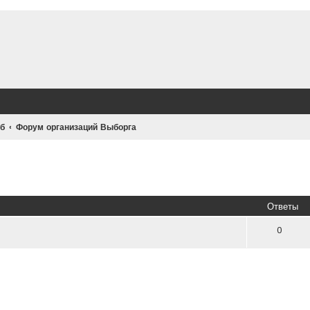
б
Форум организаций Выборга
иренный поиск
Ответы
0