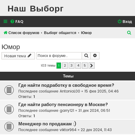
Наш Выборг
FAQ
Вход
П
Список форумов
Выборг общается
Юмор
о
Юмор
и
Поиск
Расширенный поис
Новая тема
с
к
103 темы
1
2
3
4
5
След.
Темы
Где найти подработку в свободное время?
Последнее сообщение
AntonioL00
«
15 фев 2025, 04:46
Ответы:
1
Где найти работу пенсионеру в Москве?
Последнее сообщение
garry121
«
31 дек 2024, 06:51
Ответы:
1
Менеджер по продажам :)
Последнее сообщение
viktor964
«
22 дек 2024, 11:43