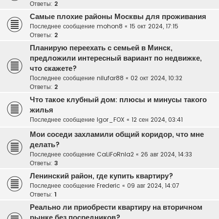
Ответы:
2
Самые плохие районы Москвы для проживания
Последнее сообщение
mohon8
«
15 окт 2024, 17:15
Ответы:
2
Планирую переехать с семьей в Минск,
предложили интересный вариант по недвижке,
что скажете?
Последнее сообщение
nilufar88
«
02 окт 2024, 10:32
Ответы:
2
Что такое клубный дом: плюсы и минусы такого
жилья
Последнее сообщение
Igor_FOX
«
12 сен 2024, 03:41
Мои соседи захламили общий коридор, что мне
делать?
Последнее сообщение
CaLiFoRnIa2
«
26 авг 2024, 14:33
Ответы:
3
Ленинский район, где купить квартиру?
Последнее сообщение
Frederic
«
09 авг 2024, 14:07
Ответы:
1
Реально ли приобрести квартиру на вторичном
рынке без посредников?