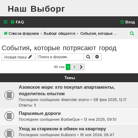
Наш Выборг
FAQ
Вход
П
Список форумов
Выборг общается
События, которые потрясают город
о
События, которые потрясают город
и
Поиск
Расширенный поис
Новая тема
с
к
49 тем
1
2
След.
Темы
Азовское море: кто покупал апартаменты,
поделитесь опытом
Последнее сообщение
Alexnder siano
«
08 фев 2025, 12:17
Ответы:
1
Паршивые дороги
Последнее сообщение
BarbeQue
«
13 янв 2025, 09:51
Уход за стариком в обмен на квартиру
Последнее сообщение
Kulbara
«
16 ноя 2024, 06:47