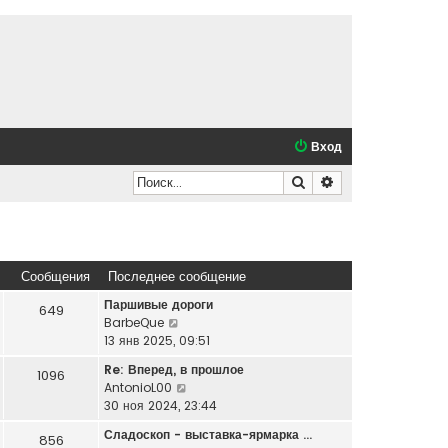
Вход
Поиск
Расширенный по
Сообщения
Последнее сообщение
Паршивые дороги
649
П
BarbeQue
е
13 янв 2025, 09:51
р
Re: Вперед, в прошлое
1096
е
П
AntonioL00
й
е
30 ноя 2024, 23:44
т
р
и
Сладоскоп - выставка-ярмарка …
856
е
к