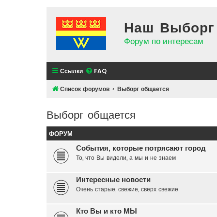
Наш Выборг
Форум по интересам
Ссылки
FAQ
Список форумов
Выборг общается
Выборг общается
ФОРУМ
События, которые потрясают город
То, что Вы видели, а мы и не знаем
Интересные новости
Очень старые, свежие, сверх свежие
Кто Вы и кто МЫ