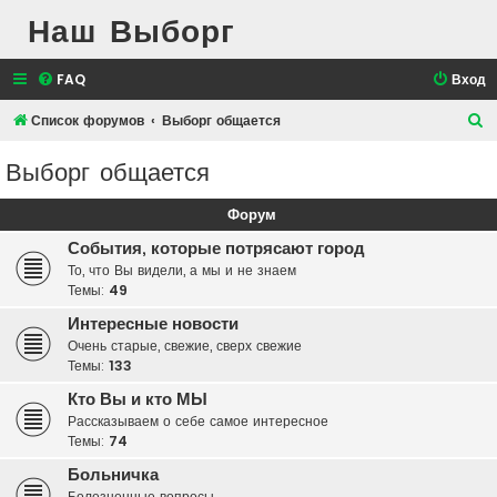
Наш Выборг
FAQ
Вход
П
Список форумов
Выборг общается
о
Выборг общается
и
с
Форум
к
События, которые потрясают город
То, что Вы видели, а мы и не знаем
Темы:
49
Интересные новости
Очень старые, свежие, сверх свежие
Темы:
133
Кто Вы и кто МЫ
Рассказываем о себе самое интересное
Темы:
74
Больничка
Болезненные вопросы