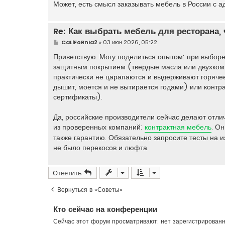
е
Может, есть смысл заказывать мебель в России с
Re: Как выбрать мебель для ресторана,
С
CaLiFoRnIa2
»
03 июн 2026, 05:22
о
о
Приветствую. Могу поделиться опытом: при выбо
б
защитным покрытием (твердые масла или двухком
щ
е
практически не царапаются и выдерживают горячее
н
дышит, моется и не вытирается годами) или контр
и
е
сертификаты).
Да, российские производители сейчас делают отли
из проверенных компаний:
контрактная мебель
. О
также гарантию. Обязательно запросите тесты на и
не было перекосов и люфта.
Ответить
Вернуться в «Советы»
Кто сейчас на конференции
Сейчас этот форум просматривают: нет зарегистрирован