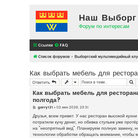
Наш Выборг
Форум по интересам
Ссылки
FAQ
Список форумов
Выборгский мультимедийный клу
Как выбрать мебель для рестора
П
Ответить
Как выбрать мебель для ресторана
полгода?
С
garry121
»
02 июн 2026, 23:31
о
о
Друзья, всем привет. У нас ресторан высокой кухн
б
потратили кучу денег, но обивка стульев уже прот
щ
е
на "неопрятный вид". Планируем полную замену, н
н
технологии обработки обращать внимание, чтобы 
и