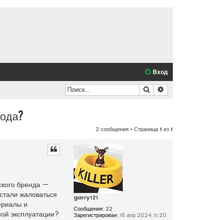
Вход
Поиск
Расширенный по
года?
2 сообщения • Страница
1
из
1
нского бренда —
 стали жаловаться
garry121
ериалы и
Сообщения:
22
ной эксплуатации?
Зарегистрирован:
15 апр 2024, 11:20