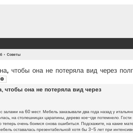
б
Советы
на, чтобы она не потеряла вид через пол
оиск
Расширенный поиск
, чтобы она не потеряла вид через
и с залами на 60 мест. Мебель заказывали два года назад у италья
ёрлась, на столешницах царапины, дерево кое-где потемнело. Гости
о теперь очень боимся снова ошибиться. Подскажите, на какие мат
мебель оставалась презентабельной хотя бы 3-5 лет при интенсив