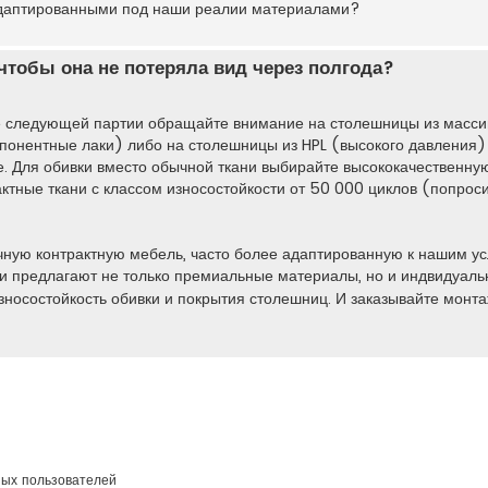
 адаптированными под наши реалии материалами?
 чтобы она не потеряла вид через полгода?
ре следующей партии обращайте внимание на столешницы из масси
понентные лаки) либо на столешницы из HPL (высокого давления)
. Для обивки вместо обычной ткани выбирайте высококачественну
актные ткани с классом износостойкости от 50 000 циклов (попрос
чную контрактную мебель, часто более адаптированную к нашим ус
ни предлагают не только премиальные материалы, но и индвидуаль
зносостойкость обивки и покрытия столешниц. И заказывайте монта
ных пользователей