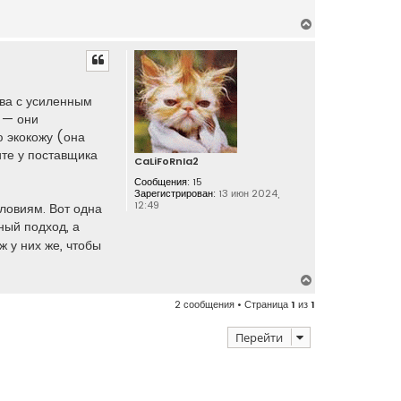
В
е
р
н
у
ва с усиленным
т
 — они
ь
ю экокожу (она
с
я
ите у поставщика
CaLiFoRnIa2
к
Сообщения:
15
н
Зарегистрирован:
13 июн 2024,
а
12:49
ловиям. Вот одна
ч
ный подход, а
а
ж у них же, чтобы
л
у
В
е
2 сообщения • Страница
1
из
1
р
н
Перейти
у
т
ь
с