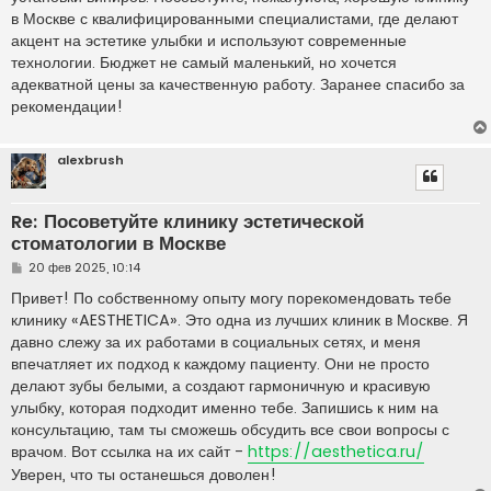
н
в Москве с квалифицированными специалистами, где делают
и
е
акцент на эстетике улыбки и используют современные
технологии. Бюджет не самый маленький, но хочется
адекватной цены за качественную работу. Заранее спасибо за
рекомендации!
alexbrush
Re: Посоветуйте клинику эстетической
стоматологии в Москве
С
20 фев 2025, 10:14
о
о
Привет! По собственному опыту могу порекомендовать тебе
б
клинику «AESTHETICA». Это одна из лучших клиник в Москве. Я
щ
е
давно слежу за их работами в социальных сетях, и меня
н
впечатляет их подход к каждому пациенту. Они не просто
и
е
делают зубы белыми, а создают гармоничную и красивую
улыбку, которая подходит именно тебе. Запишись к ним на
консультацию, там ты сможешь обсудить все свои вопросы с
врачом. Вот ссылка на их сайт -
https://aesthetica.ru/
Уверен, что ты останешься доволен!