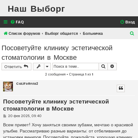
Наш Выборг
FAQ
Вход
П
Список форумов
Выборг общается
Больничка
о
Посоветуйте клинику эстетической
и
стоматологии в Москве
с
к
Поиск
Расширенн
Ответить
2 сообщения • Страница
1
из
1
CaLiFoRnIa2
Посоветуйте клинику эстетической
стоматологии в Москве
С
20 фев 2025, 09:40
о
о
Всем привет! Хочу заняться своими зубами, мечтаю о красивой
б
улыбке. Рассматриваю разные варианты: от отбеливания до
щ
е
установки виниров. Посоветуйте, пожалуйста, хорошую клинику