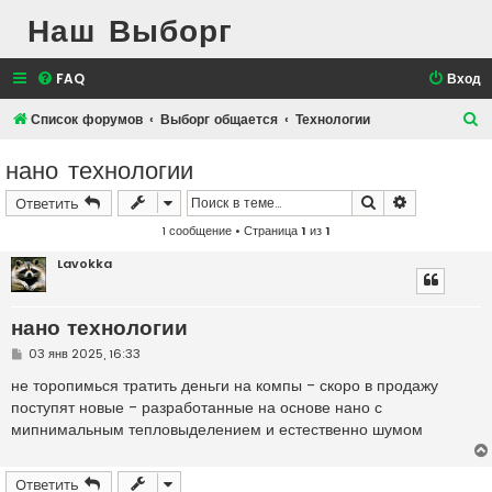
Наш Выборг
FAQ
Вход
П
Список форумов
Выборг общается
Технологии
о
нано технологии
и
Поиск
Расширенн
Ответить
с
1 сообщение • Страница
1
из
1
к
Lavokka
нано технологии
С
03 янв 2025, 16:33
о
о
не торопимься тратить деньги на компы - скоро в продажу
б
поступят новые - разработанные на основе нано с
щ
е
мипнимальным тепловыделением и естественно шумом
н
и
е
Ответить